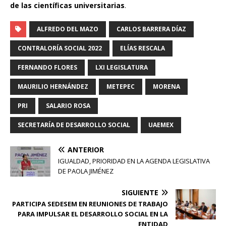
de las científicas universitarias
.
ALFREDO DEL MAZO
CARLOS BARRERA DÍAZ
CONTRALORÍA SOCIAL 2022
ELÍAS RESCALA
FERNANDO FLORES
LXI LEGISLATURA
MAURILIO HERNÁNDEZ
METEPEC
MORENA
PRI
SALARIO ROSA
SECRETARÍA DE DESARROLLO SOCIAL
UAEMEX
ANTERIOR
IGUALDAD, PRIORIDAD EN LA AGENDA LEGISLATIVA
DE PAOLA JIMÉNEZ
SIGUIENTE
PARTICIPA SEDESEM EN REUNIONES DE TRABAJO
PARA IMPULSAR EL DESARROLLO SOCIAL EN LA
ENTIDAD