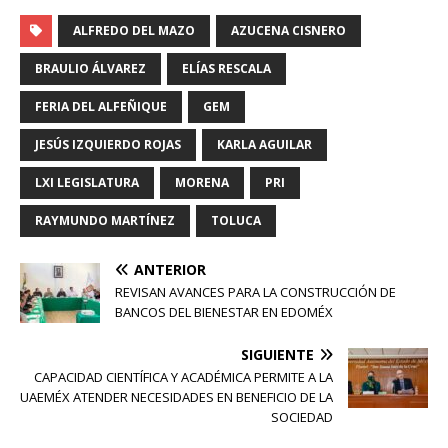
ALFREDO DEL MAZO
AZUCENA CISNERO
BRAULIO ÁLVAREZ
ELÍAS RESCALA
FERIA DEL ALFEÑIQUE
GEM
JESÚS IZQUIERDO ROJAS
KARLA AGUILAR
LXI LEGISLATURA
MORENA
PRI
RAYMUNDO MARTÍNEZ
TOLUCA
ANTERIOR
REVISAN AVANCES PARA LA CONSTRUCCIÓN DE
BANCOS DEL BIENESTAR EN EDOMÉX
SIGUIENTE
CAPACIDAD CIENTÍFICA Y ACADÉMICA PERMITE A LA
UAEMÉX ATENDER NECESIDADES EN BENEFICIO DE LA
SOCIEDAD