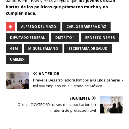
partidos PRI, PAN y PRD, aseguró que
los jóvenes están
hartos de los políticos que prometen mucho y no
cumplen nada
.
ALFREDO DEL MAZO
CARLOS BARRERA DÍAZ
DIPUTADO FEDERAL
DISTRITO 1
ERNESTO NEMER
GEM
MIGUEL SÁMANO
SECRETARÍA DE SALUD
UAEMEX
ANTERIOR
Prevé la Desarrolladora Inmobiliaria Litos generar 7
mil 800 empleos en el Estado de México
SIGUIENTE
Ofrece CICATEC 60 cursos de capacitación en
materia de protección civil