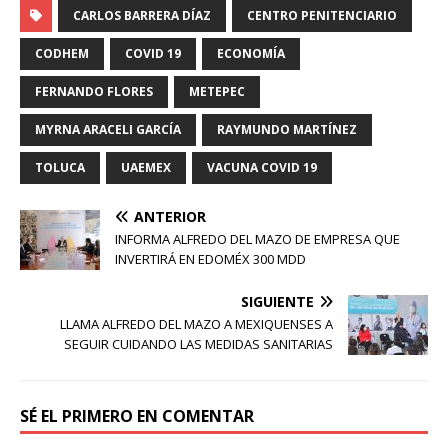
CARLOS BARRERA DÍAZ
CENTRO PENITENCIARIO
CODHEM
COVID 19
ECONOMÍA
FERNANDO FLORES
METEPEC
MYRNA ARACELI GARCÍA
RAYMUNDO MARTÍNEZ
TOLUCA
UAEMEX
VACUNA COVID 19
ANTERIOR
INFORMA ALFREDO DEL MAZO DE EMPRESA QUE
INVERTIRÁ EN EDOMÉX 300 MDD
SIGUIENTE
LLAMA ALFREDO DEL MAZO A MEXIQUENSES A
SEGUIR CUIDANDO LAS MEDIDAS SANITARIAS
SÉ EL PRIMERO EN COMENTAR