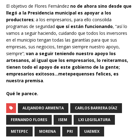
El objetivo de Flores Fernández
no de ahora sino desde que
llegó a la Presidencia municipal es apoyar a los
productores
; a los empresarios, para ello consolida
programas de seguridad
que sí están funcionando
, “así lo
vamos a seguir haciendo, cuidando que todos los inversores
en el municipio tengan todas las garantías para que sus
empresas, sus negocios, tengan siempre nuestro apoyo,
siempre”;
van a seguir teniendo nuestro apoyo los
artesanos, al igual que los empresarios, lo reiteramos,
tienen todo el apoyo de este gobierno de la gente;
empresarios exitosos…metepequenses felices, es
nuestra premisa
.
Qué le parece.
ALEJANDRO ARMENTA
CARLOS BARRERA DÍAZ
FERNANDO FLORES
ISEM
LXI LEGISLATURA
METEPEC
MORENA
PRI
UAEMEX