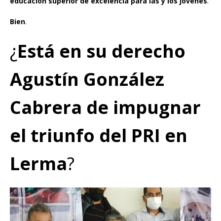
educación superior de excelencia para las y los jóvenes
.
Bien
.
¿
Está en su derecho
Agustín González
Cabrera de impugnar
el triunfo del PRI en
Lerma
?