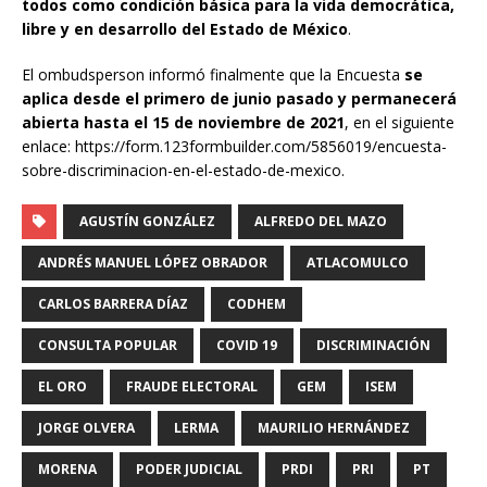
todos como condición básica para la vida democrática,
libre y en desarrollo del Estado de México
.
El ombudsperson informó finalmente que la Encuesta
se
aplica desde el primero de junio pasado y permanecerá
abierta hasta el 15 de noviembre de 2021
, en el siguiente
enlace: https://form.123formbuilder.com/5856019/encuesta-
sobre-discriminacion-en-el-estado-de-mexico.
AGUSTÍN GONZÁLEZ
ALFREDO DEL MAZO
ANDRÉS MANUEL LÓPEZ OBRADOR
ATLACOMULCO
CARLOS BARRERA DÍAZ
CODHEM
CONSULTA POPULAR
COVID 19
DISCRIMINACIÓN
EL ORO
FRAUDE ELECTORAL
GEM
ISEM
JORGE OLVERA
LERMA
MAURILIO HERNÁNDEZ
MORENA
PODER JUDICIAL
PRDI
PRI
PT