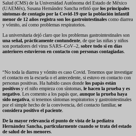
Salud (CMS) de la Universidad Autónoma del Estado de México
(UAEMéx), Susana Hernández Sancha refirió que
los principales
síntomas de contagio por la Covid-19 que la población infantil
menor de 12 años registra son los gastrointestinales
como diarrea
y vómito, así como problemas respiratorios.
La universitaria dejó claro que los problemas gastrointestinales son
una señal, prácticamente contundente
, de que las niñas y niños
son portadores del virus SARS–CoV–2,
sobre todo si en días
anteriores estuvieron en contacto con personas contagiadas
.
“No toda la diarrea y vómito es caso Covid. Tenemos que investigar
el contacto en la escuela o el antecedente, si estuvo en contacto con
personas positivas. Ha habido casos donde
los papás están
positivos
y el niño empieza con síntomas,
le hacen la prueba y es
negativo
. Les comento a los papás que,
aunque la prueba haya
sido negativa
, si tenemos síntomas respiratorios y gastrointestinales
por el simple hecho de la convivencia, del contacto familiar,
se
considera positivo el paciente
.
De la mayor relevancia el punto de vista de la pediatra
Hernández Sancha, particularmente cuando se trata del estado
de salud de los menores
.