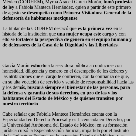
México (CODHEM), Myrna Araceli García Morón,
tomó protesta
de ley
a Fabiola Manteca Hernández, quien a partir de este primero
de agosto
se desempeña como Primera Visitadora General de la
defensoría de habitantes mexiquense
.
La titular de la CODHEM destacó que
es la primera vez
en la
historia de la institución que
una mujer ocupa este cargo
y con
ello
se fortalece la perspectiva de género en el equipo humano y
de defensores de la Casa de la Dignidad y las Libertades
.
García Morón
exhortó
a la servidora pública a conducirse con
honestidad, diligencia y esmero en el desempeño de los deberes y
las atribuciones que el cargo le confieren, con la confianza de que,
en su alta vocación de servicio y sentido de responsabilidad hacia las
y los demás,
buscará siempre el bienestar de las personas, para
la defensa y garantía de sus derechos, en pro de las y los
habitantes del Estado de México y de quienes transiten por
nuestro territorio
.
Cabe señalar que Fabiola Manteca Hernández cuenta con la
Especialidad en Derecho Procesal y es Licenciada en Derecho, por
la Universidad Autónoma del Estado de México; en su formación
jurídica cursó la Especialización Judicial, impartida por el Instituto
de la Judicatura Federal, en la extensión Estado de México, y es