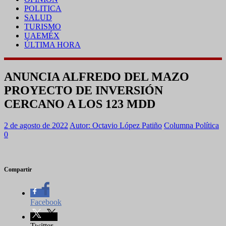
POLITICA
SALUD
TURISMO
UAEMÉX
ÚLTIMA HORA
ANUNCIA ALFREDO DEL MAZO
PROYECTO DE INVERSIÓN
CERCANO A LOS 123 MDD
2 de agosto de 2022
Autor: Octavio López Patiño
Columna Política
0
Compartir
Facebook
Twitter