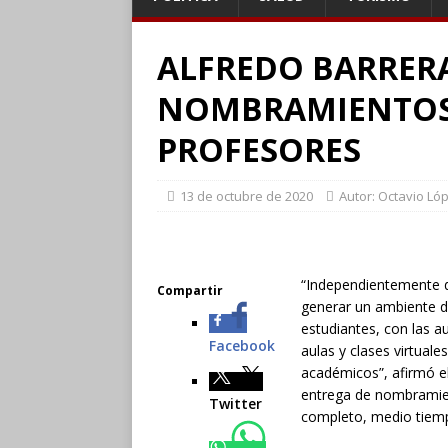
ALFREDO BARRER
NOMBRAMIENTOS 
PROFESORES
13 de octubre de 2020
Autor: Octavio Ló
“Independientemente de
Compartir
generar un ambiente d
estudiantes, con las au
Facebook
aulas y clases virtuale
académicos”, afirmó el
entrega de nombramien
Twitter
completo, medio tiem