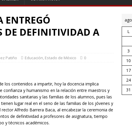
A ENTREGÓ
ago
DE DEFINITIVIDAD A
L
3
pez Patiño
Educación
,
Estado de México
0
10
17
24
 los contenidos a impartir, hoy la docencia implica
31
e confianza y humanismo en la relación entre maestros y
toridades sanitarias y las familias de los alumnos, pues las
s tienen lugar real en el seno de las familias de los jóvenes y
 rector Alfredo Barrera Baca, al encabezar la ceremonia de
tos de definitividad a profesores de asignatura, tiempo
po y técnicos académicos.