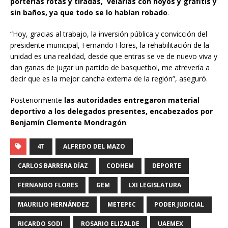
porterías rotas y tiradas, velarias con hoyos y grafitis y
sin baños, ya que todo se lo habían robado
.
“Hoy, gracias al trabajo, la inversión pública y convicción del
presidente municipal, Fernando Flores, la rehabilitación de la
unidad es una realidad, desde que entras se ve de nuevo viva y
dan ganas de jugar un partido de basquetbol, me atrevería a
decir que es la mejor cancha externa de la región”, aseguró.
Posteriormente
las autoridades entregaron material
deportivo a los delegados presentes, encabezados por
Benjamín Clemente Mondragón
.
4T
ALFREDO DEL MAZO
CARLOS BARRERA DÍAZ
CODHEM
DEPORTE
FERNANDO FLORES
GEM
LXI LEGISLATURA
MAURILIO HERNÁNDEZ
METEPEC
PODER JUDICIAL
RICARDO SODI
ROSARIO ELIZALDE
UAEMEX