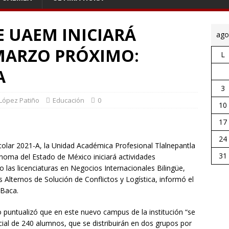
 UAEM INICIARÁ
ago
 MARZO PRÓXIMO:
L
A
3
 López Patiño
Educación
0
10
17
24
scolar 2021-A, la Unidad Académica Profesional Tlalnepantla
31
noma del Estado de México iniciará actividades
 las licenciaturas en Negocios Internacionales Bilingüe,
 Alternos de Solución de Conflictos y Logística, informó el
 Baca.
io puntualizó que en este nuevo campus de la institución “se
icial de 240 alumnos, que se distribuirán en dos grupos por