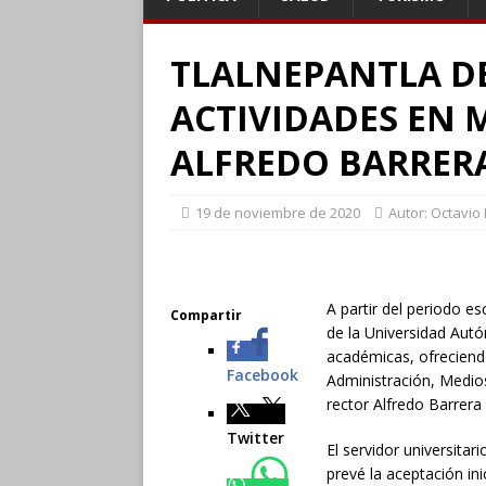
TLALNEPANTLA DE
ACTIVIDADES EN
ALFREDO BARRER
19 de noviembre de 2020
Autor: Octavio
A partir del periodo e
Compartir
de la Universidad Autó
académicas, ofreciendo
Facebook
Administración, Medios
rector Alfredo Barrera
Twitter
El servidor universitar
prevé la aceptación in