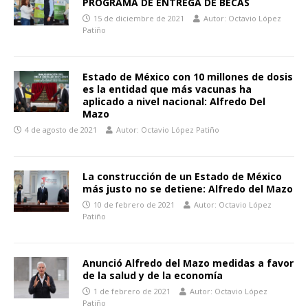
PROGRAMA DE ENTREGA DE BECAS
15 de diciembre de 2021
Autor: Octavio López
Patiño
Estado de México con 10 millones de dosis
es la entidad que más vacunas ha
aplicado a nivel nacional: Alfredo Del
Mazo
4 de agosto de 2021
Autor: Octavio López Patiño
La construcción de un Estado de México
más justo no se detiene: Alfredo del Mazo
10 de febrero de 2021
Autor: Octavio López
Patiño
Anunció Alfredo del Mazo medidas a favor
de la salud y de la economía
1 de febrero de 2021
Autor: Octavio López
Patiño