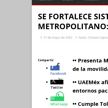
SE FORTALECE SI
METROPOLITANO:
31 de mayo de 2022
Autor: Octavio Lópe
•• Presenta M
Compartir
de la movili
Facebook
•• UAEMéx af
Twitter
entornos pac
•• Cumple To
Whatsapp