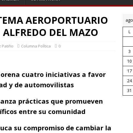
STEMA AEROPORTUARIO
ago
 ALFREDO DEL MAZO
L
z Patiño
Columna Política
0
3
10
17
orena cuatro iniciativas a favor
24
dad y de automovilistas
31
ianza prácticas que promueven
íficos entre su comunidad
luca su compromiso de cambiar la