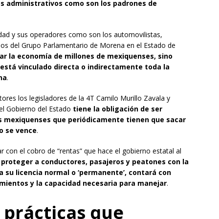
s administrativos como son los padrones de
idad y sus operadores como son los automovilistas,
ados del Grupo Parlamentario de Morena en el Estado de
yar la economía de millones de mexiquenses, sino
 está vinculado directa o indirectamente toda la
na
.
utores los legisladores de la 4T Camilo Murillo Zavala y
 el Gobierno del Estado
tiene la obligación de ser
tas mexiquenses que periódicamente tienen que sacar
do se vence
.
r con el cobro de “rentas” que hace el gobierno estatal al
e
proteger a conductores, pasajeros y peatones con la
 su licencia normal o ‘permanente’, contará con
imientos y la capacidad necesaria para manejar
.
 prácticas que