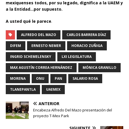
mexiquenses todos, por su legado, dignifica a la UAEM y
a la Entidad…por supuesto.
A usted qué le parece
.
ALFREDO DEL MAZO
CARLOS BARRERA DÍAZ
DIFEM
ERNESTO NEMER
HORACIO ZUÑIGA
INGRID SCHEMELENSKY
LXI LEGISLATURA
MAX AGUSTÍN CORREA HERNÁNDEZ
MÓNICA GRANILLO
MORENA
ONU
PAN
SALARIO ROSA
TLANEPANTLA
UAEMEX
ANTERIOR
Encabeza Alfredo Del Mazo presentación del
proyecto T-Mex Park
SIGUIENTE