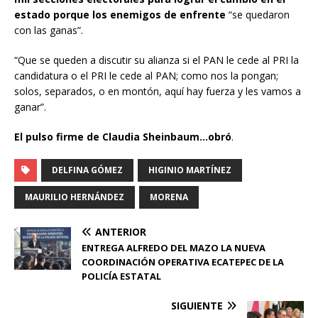
estado porque los enemigos de enfrente
“se quedaron
con las ganas”.
“Que se queden a discutir su alianza si el PAN le cede al PRI la
candidatura o el PRI le cede al PAN; como nos la pongan;
solos, separados, o en montón, aquí hay fuerza y les vamos a
ganar”.
El pulso firme de Claudia Sheinbaum…obró
.
DELFINA GÓMEZ
HIGINIO MARTÍNEZ
MAURILIO HERNÁNDEZ
MORENA
ANTERIOR
ENTREGA ALFREDO DEL MAZO LA NUEVA
COORDINACIÓN OPERATIVA ECATEPEC DE LA
POLICÍA ESTATAL
SIGUIENTE