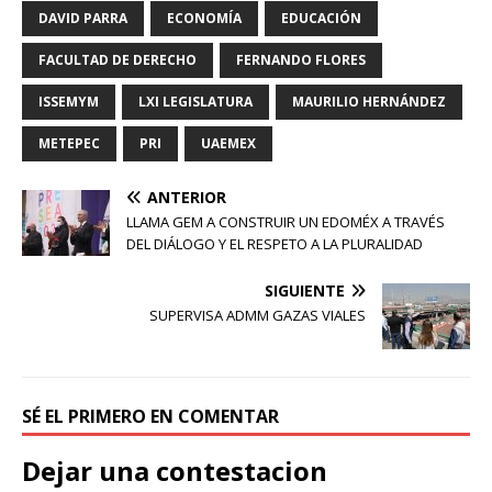
DAVID PARRA
ECONOMÍA
EDUCACIÓN
FACULTAD DE DERECHO
FERNANDO FLORES
ISSEMYM
LXI LEGISLATURA
MAURILIO HERNÁNDEZ
METEPEC
PRI
UAEMEX
ANTERIOR
LLAMA GEM A CONSTRUIR UN EDOMÉX A TRAVÉS
DEL DIÁLOGO Y EL RESPETO A LA PLURALIDAD
SIGUIENTE
SUPERVISA ADMM GAZAS VIALES
SÉ EL PRIMERO EN COMENTAR
Dejar una contestacion