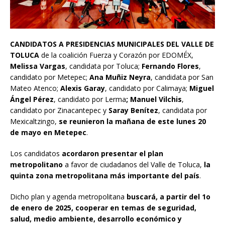
CANDIDATOS A PRESIDENCIAS MUNICIPALES DEL VALLE DE
TOLUCA
de la coalición Fuerza y Corazón por EDOMÉX,
Melissa Vargas
, candidata por Toluca;
Fernando Flores
,
candidato por Metepec;
Ana Muñiz Neyra
, candidata por San
Mateo Atenco;
Alexis Garay
, candidato por Calimaya;
Miguel
Ángel Pérez
, candidato por Lerma
; Manuel Vilchis
,
candidato por Zinacantepec y
Saray Benítez
, candidata por
Mexicaltzingo,
se reunieron la mañana de este lunes 20
de mayo en Metepec
.
Los candidatos
acordaron presentar el plan
metropolitano
a favor de ciudadanos del Valle de Toluca,
la
quinta zona metropolitana más importante del país
.
Dicho plan y agenda metropolitana
buscará, a partir del 1o
de enero de 2025, cooperar en temas de seguridad,
salud, medio ambiente, desarrollo económico y