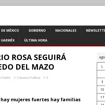
 DE MÉXICO
GOBIERNO
NACIONALES
NEWSLETT
UAEMÉX
ÚLTIMA HORA
IO ROSA SEGUIRÁ
ago
EDO DEL MAZO
L
z Patiño
Columna Política
0
3
10
17
 hay mujeres fuertes hay familias
24