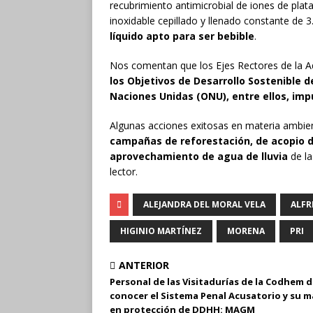
recubrimiento antimicrobial de iones de pl
inoxidable cepillado y llenado constante de 3
líquido apto para ser bebible
.
Nos comentan que los Ejes Rectores de la 
los Objetivos de Desarrollo Sostenible 
Naciones Unidas (ONU), entre ellos, im
Algunas acciones exitosas en materia ambien
campañas de reforestación, de acopio de
aprovechamiento de agua de lluvia
de la
lector.
ALEJANDRA DEL MORAL VELA
ALFR
HIGINIO MARTÍNEZ
MORENA
PRI
ANTERIOR
Personal de las Visitadurías de la Codhem 
conocer el Sistema Penal Acusatorio y su m
en protección de DDHH: MAGM