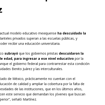
z
l actual modelo educativo mexiquense
ha descuidado la
lanteles privados superan a las escuelas públicas, y
der recibir una educación universitaria.
ico
subrayó
que los gobiernos priistas
descuidaron la
de edad, para ingresar a ese nivel educativo
por la
unque el gobierno federal para contrarrestar esta condición
idades Benito Juárez y las interculturales.
Estado de México, prácticamente no cuentan con el
cación de calidad y ampliar la cobertura por la falta de
sidades de las instituciones, que en los últimos años,
recen este servicio que demandan los jóvenes que buscan
perior”, señaló Martínez.