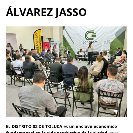
ÁLVAREZ JASSO
EL DISTRITO 02 DE TOLUCA
es
un enclave económico
fundamental en la vida productiva de la ciudad,
pues