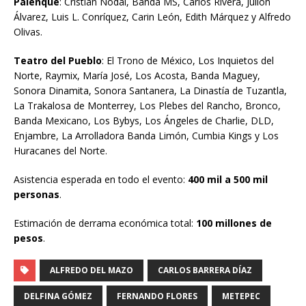
Palenque
: Cristian Nodal, Banda MS, Carlos Rivera, Julión
Álvarez, Luis L. Conríquez, Carin León, Edith Márquez y Alfredo
Olivas.
Teatro del Pueblo
: El Trono de México, Los Inquietos del
Norte, Raymix, María José, Los Acosta, Banda Maguey,
Sonora Dinamita, Sonora Santanera, La Dinastía de Tuzantla,
La Trakalosa de Monterrey, Los Plebes del Rancho, Bronco,
Banda Mexicano, Los Bybys, Los Ángeles de Charlie, DLD,
Enjambre, La Arrolladora Banda Limón, Cumbia Kings y Los
Huracanes del Norte.
Asistencia esperada en todo el evento:
400 mil a 500 mil
personas
.
Estimación de derrama económica total:
100 millones de
pesos
.
ALFREDO DEL MAZO
CARLOS BARRERA DÍAZ
DELFINA GÓMEZ
FERNANDO FLORES
METEPEC