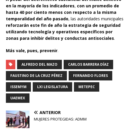
en la mayoría de los indicadores
,
con un promedio de
hasta 40 por ciento menos con respecto a la misma
temporalidad del año pasado
, las autoridades municipales
reforzarán este fin de año la estrategia de seguridad
utilizando tecnología y operativos específicos por
zonas para inhibir delitos y conductas antisociales
.
Más vale, pues, prevenir
.
ALFREDO DEL MAZO
CARLOS BARRERA DÍAZ
FAUSTINO DE LA CRUZ PÉREZ
FERNANDO FLORES
ISSEMYM
LXI LEGISLATURA
METEPEC
UAEMEX
ANTERIOR
MUJERES PROTEGIDAS: ADMM