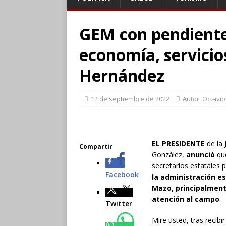
GEM con pendiente
economía, servicio
Hernández
12 de septiembre de 2022
Autor: Octavi
EL PRESIDENTE
de la 
Compartir
González,
anunció
qu
secretarios estatales 
Facebook
la administración es
Mazo, principalment
atención al campo
.
Twitter
Mire usted, tras recibi