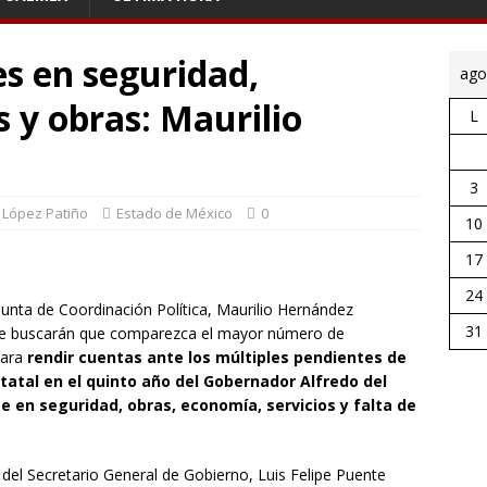
s en seguridad,
ago
s y obras: Maurilio
L
3
o López Patiño
Estado de México
0
10
17
24
Junta de Coordinación Política, Maurilio Hernández
31
e buscarán que comparezca el mayor número de
para
rendir cuentas ante los múltiples pendientes de
tatal en el quinto año del Gobernador Alfredo del
e en seguridad, obras, economía, servicios y falta de
r del Secretario General de Gobierno, Luis Felipe Puente