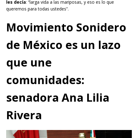
les decía
: “larga vida a las mariposas, y eso es lo que
queremos para todas ustedes”.
M
ovimiento
S
onidero
de
M
éxico es un lazo
que une
comunidades
:
senadora Ana Lilia
Rivera