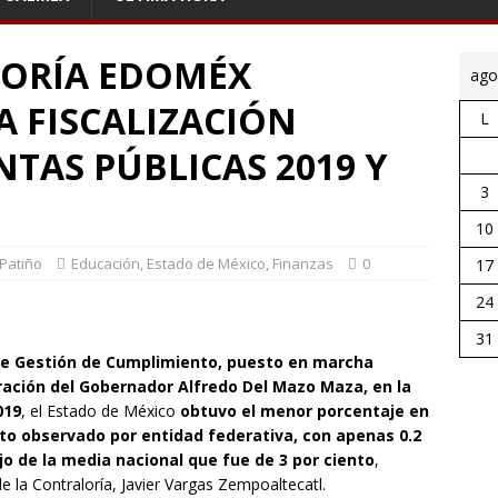
ORÍA EDOMÉX
ago
A FISCALIZACIÓN
L
NTAS PÚBLICAS 2019 Y
3
10
 Patiño
Educación
,
Estado de México
,
Finanzas
0
17
24
31
de Gestión de Cumplimiento, puesto en marcha
ración del Gobernador Alfredo Del Mazo Maza, en la
019
, el Estado de México
obtuvo el menor porcentaje en
nto observado por entidad federativa, con apenas 0.2
jo de la media nacional que fue de 3 por ciento
,
e la Contraloría, Javier Vargas Zempoaltecatl.