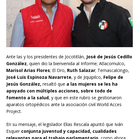
Ante las y los presidentes de Jocotitlán,
José de Jesús Cedillo
González
, quien dio la bienvenida al Informe; Atlacomulco,
Marisol Arias Flores
; El Oro,
Ruth Salazar
; Temascalcingo,
José Luis Espinoza Navarrete
, y de Jiquipilco,
Felipe de
Jesús González,
resaltó que
a las mujeres se les ha
apoyado con múltiples acciones, sobre todo de
fomento a la salud
, y que en este rubro se gestionaron
aparatos ortopédicos ante la asociación civil World Acces
Project.
En su mensaje, el legislador Elías Rescala apuntó que Iván
Esquer
conjunta juventud y capacidad, cualidades
relevantes para el trabajo parlamentario
, como ahora