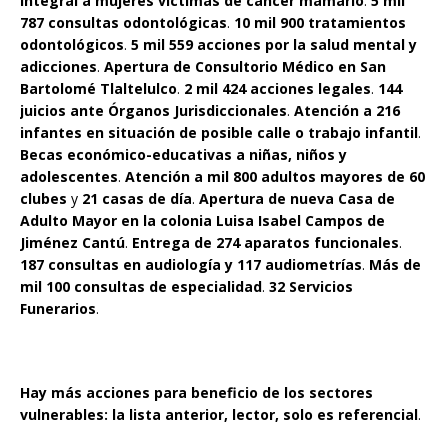
integral a mujeres víctimas de cáncer mamario
.
5 mil
787 consultas odontológicas
.
10 mil 900 tratamientos
odontológicos
.
5 mil 559 acciones por la salud mental y
adicciones
.
Apertura de Consultorio Médico en San
Bartolomé Tlaltelulco
.
2 mil 424 acciones legales
.
144
juicios ante Órganos Jurisdiccionales
.
Atención a 216
infantes en situación de posible calle o trabajo infantil
.
Becas económico-educativas a niñas, niños y
adolescentes
.
Atención a mil 800 adultos mayores de 60
clubes
y
21 casas de día
.
Apertura de nueva Casa de
Adulto Mayor en la colonia Luisa Isabel Campos de
Jiménez Cantú
.
Entrega de 274 aparatos funcionales
.
187 consultas en audiología y 117 audiometrías
.
Más de
mil 100 consultas de especialidad
.
32 Servicios
Funerarios
.
Hay más acciones para beneficio de los sectores
vulnerables: la lista anterior, lector, solo es referencial
.