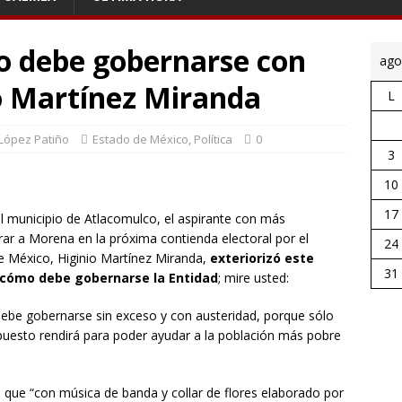
co debe gobernarse con
ago
o Martínez Miranda
L
 López Patiño
Estado de México
,
Política
0
3
10
17
l municipio de Atlacomulco, el aspirante con más
ar a Morena en la próxima contienda electoral por el
24
e México, Higinio Martínez Miranda,
exteriorizó
este
31
e cómo debe gobernarse la Entidad
; mire usted:
debe gobernarse sin exceso y con austeridad, porque sólo
puesto rendirá para poder ayudar a la población más pobre
 que “con música de banda y collar de flores elaborado por