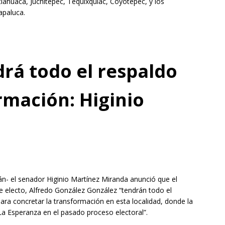
lahuaca, Juchitepec, Tequixquiac, Coyotepec, y los
apaluca.
rá todo el respaldo
rmación: Higinio
tlán- el senador Higinio Martínez Miranda anunció que el
 electo, Alfredo González González “tendrán todo el
ara concretar la transformación en esta localidad, donde la
 La Esperanza en el pasado proceso electoral”.