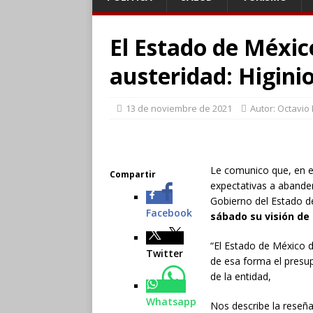
El Estado de Méxi
austeridad: Higini
13 de noviembre de 2021
Autor: Octavio
Le comunico que, en e
Compartir
expectativas a abander
Gobierno del Estado d
Facebook
sábado
su visión d
“El Estado de México 
Twitter
de esa forma el presu
de la entidad,
Whatsapp
Nos describe la reseña