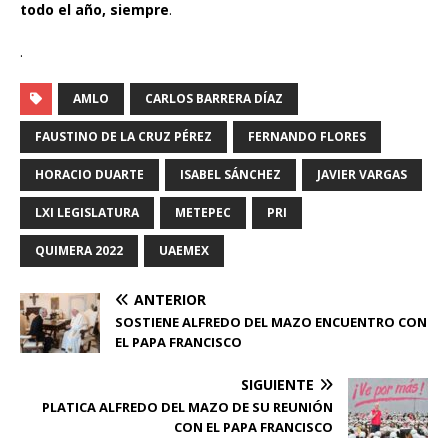
todo el año, siempre
.
.
AMLO
CARLOS BARRERA DÍAZ
FAUSTINO DE LA CRUZ PÉREZ
FERNANDO FLORES
HORACIO DUARTE
ISABEL SÁNCHEZ
JAVIER VARGAS
LXI LEGISLATURA
METEPEC
PRI
QUIMERA 2022
UAEMEX
ANTERIOR
SOSTIENE ALFREDO DEL MAZO ENCUENTRO CON
EL PAPA FRANCISCO
SIGUIENTE
PLATICA ALFREDO DEL MAZO DE SU REUNIÓN
CON EL PAPA FRANCISCO