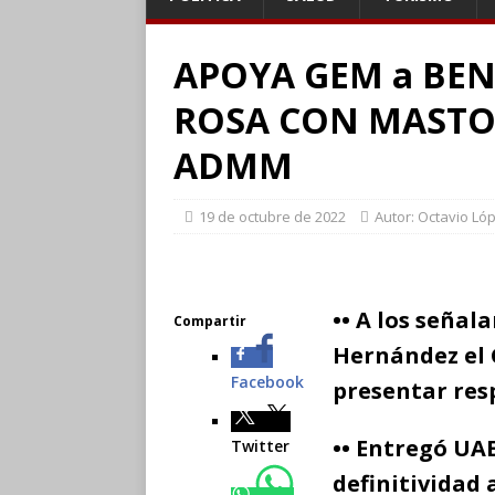
APOYA GEM a BEN
ROSA CON MASTO
ADMM
19 de octubre de 2022
Autor: Octavio Ló
•• A los señal
Compartir
Hernández el 
Facebook
presentar res
•• Entregó U
Twitter
definitividad