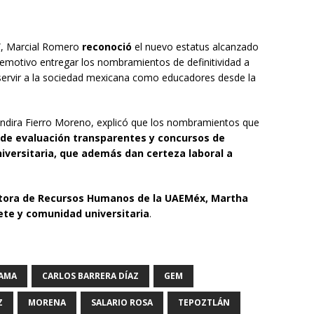
”, Marcial Romero
reconoció
el nuevo estatus alcanzado
emotivo entregar los nombramientos de definitividad a
servir a la sociedad mexicana como educadores desde la
réndira Fierro Moreno, explicó que los nombramientos que
 de evaluación transparentes y concursos de
iversitaria, que además dan certeza laboral a
ctora de Recursos Humanos de la UAEMéx, Martha
ete y comunidad universitaria
.
MAMA
CARLOS BARRERA DÍAZ
GEM
Z
MORENA
SALARIO ROSA
TEPOZTLÁN