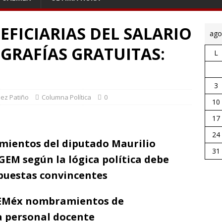
EFICIARIAS DEL SALARIO
ago
GRAFÍAS GRATUITAS:
L
3
pez Patiño
Columna Política
0
10
17
24
amientos del diputado Maurilio
31
GEM según la lógica política debe
puestas convincentes
AEMéx nombramientos de
 a personal docente