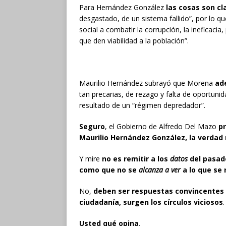
Para Hernández González
las cosas son cl
desgastado, de un sistema fallido”, por lo q
social a combatir la corrupción, la ineficaci
que den viabilidad a la población”.
Maurilio Hernández subrayó que Morena
ad
tan precarias, de rezago y falta de oportun
resultado de un “régimen depredador”.
Seguro
, el Gobierno de Alfredo Del Mazo
p
Maurilio Hernández González, la verdad
Y mire
no es remitir a los
datos
del pasado
como que no se
alcanza a ver
a lo que se 
No,
deben ser respuestas convincentes 
ciudadanía, surgen los círculos viciosos
.
Usted qué opina
.