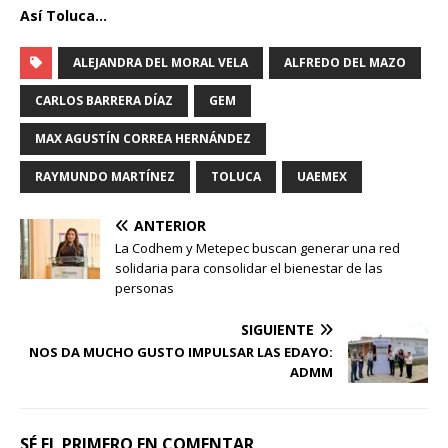
Así Toluca…
ALEJANDRA DEL MORAL VELA
ALFREDO DEL MAZO
CARLOS BARRERA DÍAZ
GEM
MAX AGUSTÍN CORREA HERNÁNDEZ
RAYMUNDO MARTÍNEZ
TOLUCA
UAEMEX
ANTERIOR
La Codhem y Metepec buscan generar una red
solidaria para consolidar el bienestar de las
personas
SIGUIENTE
NOS DA MUCHO GUSTO IMPULSAR LAS EDAYO:
ADMM
SÉ EL PRIMERO EN COMENTAR