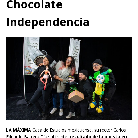
Chocolate
Independencia
LA MÁXIMA
Casa de Estudios mexiquense, su rector Carlos
Eduardo Barrera Díaz al frente,
resultado de la puesta en