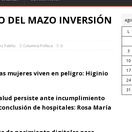
O DEL MAZO INVERSIÓN
ago
L
ez Patiño
Columna Política
0
3
10
17
as mujeres viven en peligro: Higinio
24
31
salud persiste ante incumplimiento
conclusión de hospitales: Rosa María