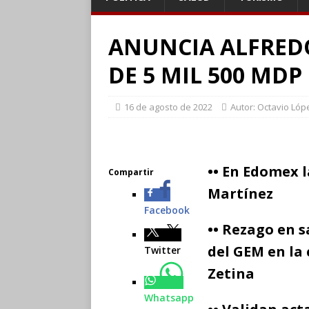
ANUNCIA ALFRED
DE 5 MIL 500 MDP
16 de agosto de 2022
Autor: Octavio Lóp
•• En Edomex l
Compartir
Martínez
Facebook
•• Rezago en 
del GEM en la 
Twitter
Zetina
Whatsapp