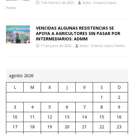
7 de febrero de 2023
Autor: Octavio López
Patiño
VENCIDAS ALGUNAS RESISTENCIAS SE
APOYA A AGRICULTORES SIN PASAR POR
INTERMEDIARIOS: ADMM
17 de junio de 2022
Autor: Octavio López Patiño
agosto 2026
L
M
X
J
V
S
D
1
2
3
4
5
6
7
8
9
10
11
12
13
14
15
16
17
18
19
20
21
22
23