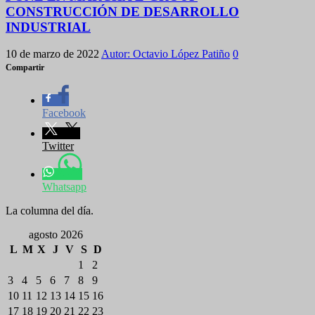
CONSTRUCCIÓN DE DESARROLLO
INDUSTRIAL
10 de marzo de 2022
Autor: Octavio López Patiño
0
Compartir
Facebook
Twitter
Whatsapp
La columna del día.
agosto 2026
L
M
X
J
V
S
D
1
2
3
4
5
6
7
8
9
10
11
12
13
14
15
16
17
18
19
20
21
22
23